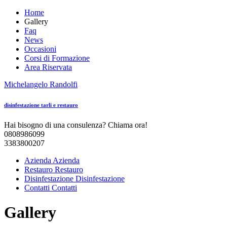
Home
Gallery
Faq
News
Occasioni
Corsi di Formazione
Area Riservata
Michelangelo
Randolfi
disinfestazione tarli e restauro
Hai bisogno di una consulenza? Chiama ora!
0808986099
3383800207
Azienda
Azienda
Restauro
Restauro
Disinfestazione
Disinfestazione
Contatti
Contatti
Gallery