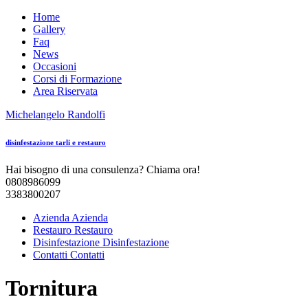
Home
Gallery
Faq
News
Occasioni
Corsi di Formazione
Area Riservata
Michelangelo
Randolfi
disinfestazione tarli e restauro
Hai bisogno di una consulenza? Chiama ora!
0808986099
3383800207
Azienda
Azienda
Restauro
Restauro
Disinfestazione
Disinfestazione
Contatti
Contatti
Tornitura