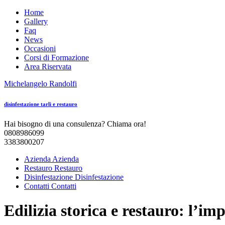
Home
Gallery
Faq
News
Occasioni
Corsi di Formazione
Area Riservata
Michelangelo
Randolfi
disinfestazione tarli e restauro
Hai bisogno di una consulenza? Chiama ora!
0808986099
3383800207
Azienda
Azienda
Restauro
Restauro
Disinfestazione
Disinfestazione
Contatti
Contatti
Edilizia storica e restauro: l’im