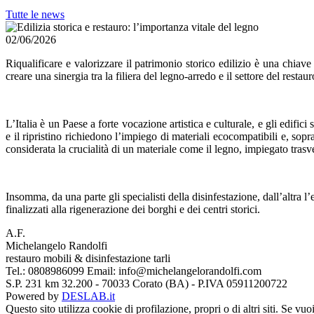
Tutte le news
02/06/2026
Riqualificare e valorizzare il patrimonio storico edilizio è una chiave
creare una sinergia tra la filiera del legno-arredo e il settore del restaur
L’Italia è un Paese a forte vocazione artistica e culturale, e gli edi
e il ripristino richiedono l’impiego di materiali ecocompatibili e, so
considerata la crucialità di un materiale come il legno, impiegato trasv
Insomma, da una parte gli specialisti della disinfestazione, dall’altra l
finalizzati alla rigenerazione dei borghi e dei centri storici.
A.F.
Michelangelo
Randolfi
restauro mobili & disinfestazione tarli
Tel.:
0808986099
Email:
info@michelangelorandolfi.com
S.P. 231 km 32.200 - 70033 Corato (BA) - P.IVA 05911200722
Powered by
DESLAB.it
Questo sito utilizza cookie di profilazione, propri o di altri siti. Se v