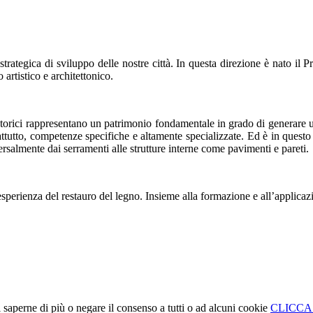
 strategica di sviluppo delle nostre città. In questa direzione è nato il
o artistico e architettonico.
fici storici rappresentano un patrimonio fondamentale in grado di generar
prattutto, competenze specifiche e altamente specializzate. Ed è in ques
ersalmente dai serramenti alle strutture interne come pavimenti e pareti.
’esperienza del restauro del legno. Insieme alla formazione e all’applicazio
uoi saperne di più o negare il consenso a tutti o ad alcuni cookie
CLICCA