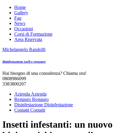
Home
Gallery
Faq
News
Occasioni
Corsi di Formazione
Area Riservata
Michelangelo
Randolfi
disinfestazione tarli e restauro
Hai bisogno di una consulenza? Chiama ora!
0808986099
3383800207
Azienda
Azienda
Restauro
Restauro
Disinfestazione
Disinfestazione
Contatti
Contatti
Insetti infestanti: un nuovo